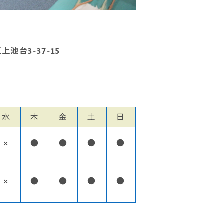
上池台3-37-15
水
木
金
土
日
×
●
●
●
●
×
●
●
●
●