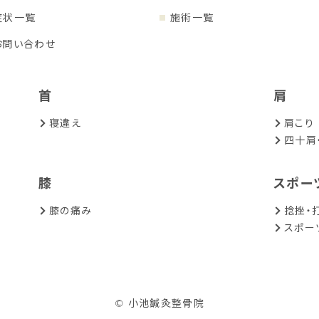
症状一覧
施術一覧
お問い合わせ
首
肩
寝違え
肩こり
四十肩
膝
スポー
膝の痛み
捻挫・
スポー
© 小池鍼灸整骨院